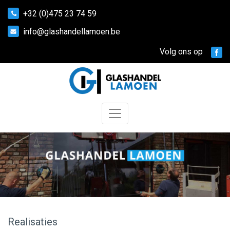
+32 (0)475 23 74 59
info@glashandellamoen.be
Volg ons op
Home
Producten
Atelier
Realisaties
Contact
Realisaties